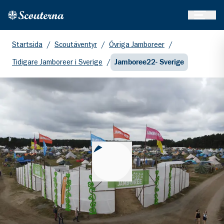
Öppna 
Hem
Gå till huvudinnehållet
Startsida
/
Scoutäventyr
/
Övriga Jamboreer
/
Tidigare Jamboreer i Sverige
/
Jamboree22- Sverige
Spela upp