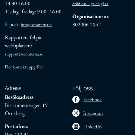
13.30-16.00
Stöd oss – ge en gåva
Tisdag–fredag: 9.00–16.00
Organisationsnr.
E-post:
802006-2942
info@scouterna.se
Rapportera fel på
webbplatsen:
support@scouterna.se
Fler kontaktuppgifter
Adress
Följ oss
Besöksadress
Facebook
Instrumentvägen 19
Örnsberg
Instagram
Postadress
LinkedIn
Box 420 34