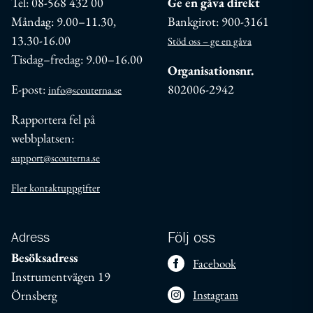
Tel: 08-568 432 00
Ge en gåva direkt
Måndag: 9.00–11.30,
Bankgirot: 900-3161
13.30-16.00
Stöd oss – ge en gåva
Tisdag–fredag: 9.00–16.00
Organisationsnr.
E-post:
802006-2942
info@scouterna.se
Rapportera fel på
webbplatsen:
support@scouterna.se
Fler kontaktuppgifter
Adress
Följ oss
Besöksadress
Facebook
Instrumentvägen 19
Örnsberg
Instagram