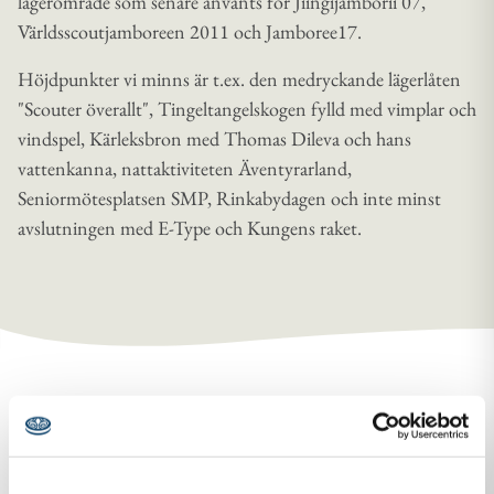
lägerområde som senare använts för Jiingijamborii 07,
Världsscoutjamboreen 2011 och Jamboree17.
Höjdpunkter vi minns är t.ex. den medryckande lägerlåten
"Scouter överallt", Tingeltangelskogen fylld med vimplar och
vindspel, Kärleksbron med Thomas Dileva och hans
vattenkanna, nattaktiviteten Äventyrarland,
Seniormötesplatsen SMP, Rinkabydagen och inte minst
avslutningen med E-Type och Kungens raket.