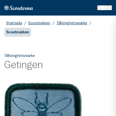
Öppna 
Hem
Gå till huvudinnehållet
Startsida
/
Scoutmärken
/
Tillhörighetsmärke
/
Scoutmärken
Tillhörighetsmärke
Getingen