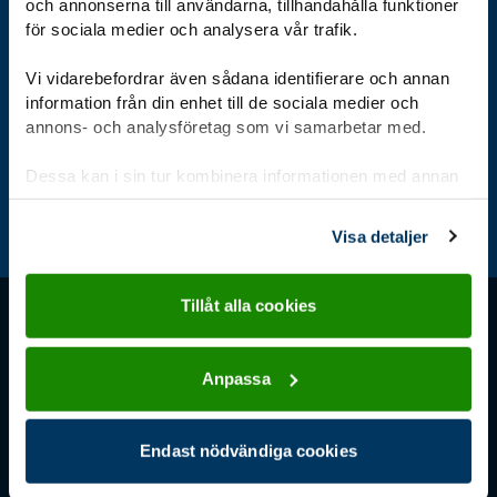
och annonserna till användarna, tillhandahålla funktioner
för sociala medier och analysera vår trafik.
Bli scout
Kalender
Stöd oss
Vi vidarebefordrar även sådana identifierare och annan
information från din enhet till de sociala medier och
annons- och analysföretag som vi samarbetar med.
Dessa kan i sin tur kombinera informationen med annan
information som du har tillhandahållit eller som de har
Aktuellt
För ledare
Jag är scout
samlat in när du har använt deras tjänster.
Visa detaljer
Tillåt alla cookies
Kontakt
Stöd oss
Tel: 08-568 432 00
Ge en gåva direkt
Anpassa
Måndag: 9.00–11.30,
Bankgirot: 900-3161
13.30-16.00
Stöd oss – ge en gåva
Endast nödvändiga cookies
Tisdag–fredag: 9.00–16.00
Organisationsnr.