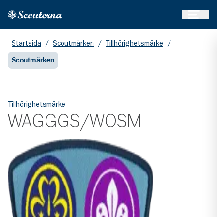
Öppna 
Hem
Gå till huvudinnehållet
Startsida
/
Scoutmärken
/
Tillhörighetsmärke
/
Scoutmärken
Tillhörighetsmärke
WAGGGS/WOSM