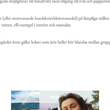
ns goda möjligheter till handtvätt med tillgång till tvål och pappers
t (eller motsvarande handdesinfektionsmedel) på lämpliga ställen 
ch vatten, till exempel i entréer och matsalar.
tgärder även gäller ledare som inte heller bör blandas mellan grupp