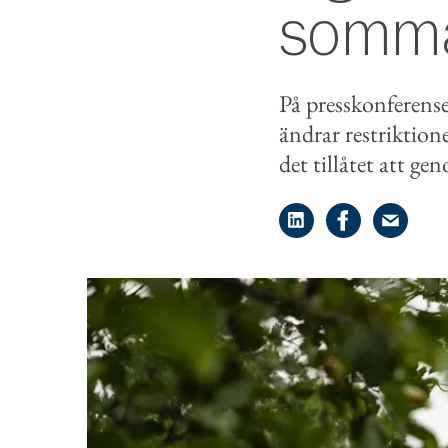
somma
På presskonferens
ändrar restriktion
det tillåtet att ge
Dela på LinkedIn
Dela på Face
Dela på 