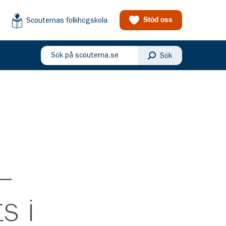
Scouternas folkhögskola
Stöd oss
Sök på scouterna.se
Sök
eny
–
s i