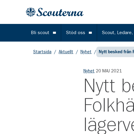
Gå till huvudinnehållet
Till startsidan
Bli scout
Stöd oss
Scout, Ledare,
Öppna meny
Öppna meny
Startsida
/
Aktuellt
/
Nyhet
/
Nytt besked från 
Nyhet
20 MAJ 2021
Nytt b
Folkh
lägerv