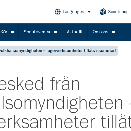
Languages
Scoutshop
Öppna meny
 Kår
Scoutäventyr
Aktuellt
Om oss
Öppna meny
Öppna meny
Öppna m
Folkhälsomyndigheten – lägerverksamheter tillåts i sommar!
esked från
älsomyndigheten 
erksamheter tillåt