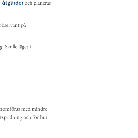
och planeras
 åtgärder
 observant på
 Skulle läget i
>
 genomföras med mindre
ttspridning och för hur