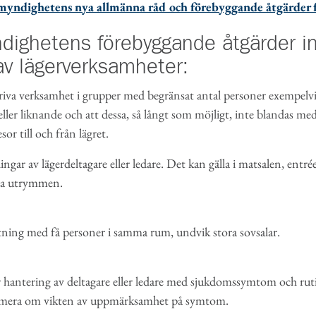
yndighetens nya allmänna råd och förebyggande åtgärder fö
dighetens förebyggande åtgärder in
av lägerverksamheter:
riva verksamhet i grupper med begränsat antal personer exempelvis 
ler liknande och att dessa, så långt som möjligt, inte blandas med
sor till och från lägret.
ngar av lägerdeltagare eller ledare. Det kan gälla i matsalen, entr
a utrymmen.
ning med få personer i samma rum, undvik stora sovsalar.
r hantering av deltagare eller ledare med sjukdomssymtom och ruti
rmera om vikten av uppmärksamhet på symtom.