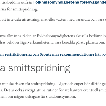
r riskbedöms utifrån
Folkhälsomyndighetens förebyggande
erna för smittspridning.
t att inte dela utrustning, mat eller vatten med varandra och vara
ya allmänna råden är Folkhälsomyndighetens aktuella bedömning.
ras behöver lägerverksamheterna vara beredda på att planera om.
om restriktionerna och Scouternas rekommendationer här >
a smittspridning
 att minska risken för smittspridning. Läger och cuper bör därför
. Det är också viktigt att ha rutiner för att hantera eventuell smi
a hem om någon deltagare får sjukdomssymtom.