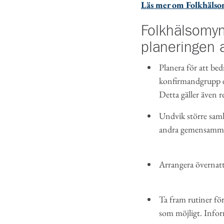
Läs mer om Folkhälsom
Folkhälsomyn
planeringen 
Planera för att bed
konfirmandgrupp el
Detta gäller även re
Undvik större samli
andra gemensamm
Arrangera övernatt
Ta fram rutiner fö
som möjligt. Info