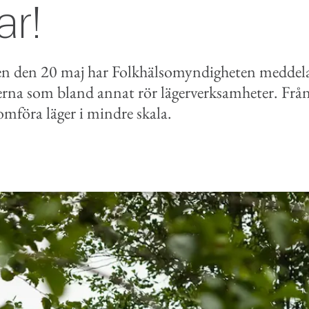
r!
en den 20 maj har Folkhälsomyndigheten meddel
erna som bland annat rör lägerverksamheter. Från
nomföra läger i mindre skala.
book
e-post