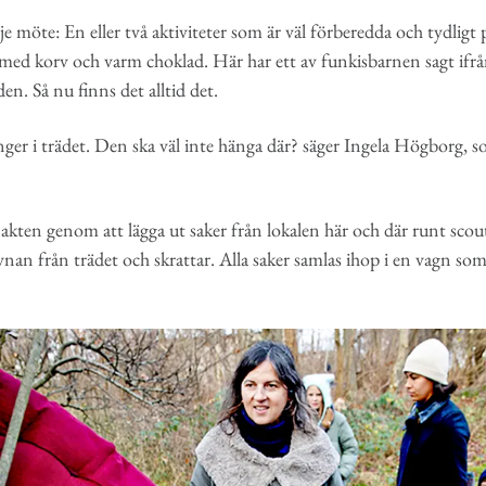
 möte: En eller två aktiviteter som är väl förberedda och tydligt
 med korv och varm choklad. Här har ett av funkisbarnen sagt ifr
den. Så nu finns det alltid det.
er i trädet. Den ska väl inte hänga där? säger Ingela Högborg, s
akten genom att lägga ut saker från lokalen här och där runt scou
nan från trädet och skrattar. Alla saker samlas ihop i en vagn so