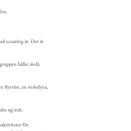
hloe.
 vad scouting är. Det är
 gruppen håller ändå
n flytväst, en stolsdyna,
dra sig inåt.
aktiviteter för