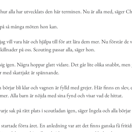
se hur alla har utvecklats den här terminen. Nu är alla med, säger C
 på så många möten hon kan.
 jag vill vara här och hjälpa till för att lära dem mer. Nu förstår de
skillnader på oss. Scouting passar alla, säger hon.
ig igen. Några hoppar glatt vidare. Det går lite olika snabbt, men
här med skattjakt är spännande.
örjar bli klar och vagnen är fylld med grejer. Här finns en slev, e
mer. Alla barn är nöjda med sina fynd och visar vad de hittat.
arje sak på rätt plats i scoutladan igen, säger Ingela och alla börjar 
rtade förra året. En anledning var att det finns ganska få fritids