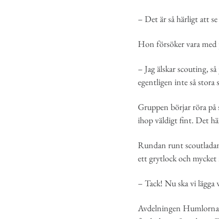
– Det är så härligt att 
Hon försöker vara med
– Jag älskar scouting, så
egentligen inte så stora 
Gruppen börjar röra på s
ihop väldigt fint. Det 
Rundan runt scoutladan b
ett grytlock och mycket 
– Tack! Nu ska vi lägga v
Avdelningen Humlorna sta