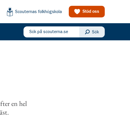
Scouternas folkhögskola
Stöd oss
Sök på scouterna.se
Sök
eny
r
fter en hel
bäst.