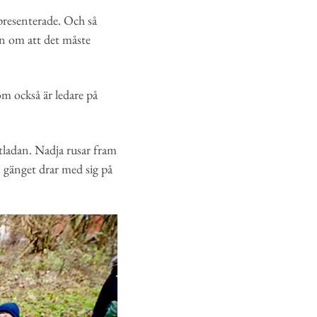
 presenterade. Och så
ån om att det måste
om också är ledare på
tladan. Nadja rusar fram
m gänget drar med sig på