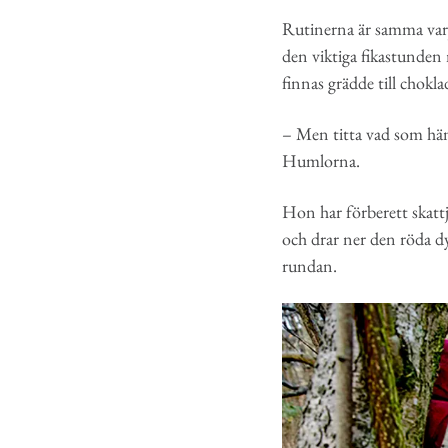
Rutinerna är samma varje
den viktiga fikastunden
finnas grädde till chokla
– Men titta vad som häng
Humlorna.
Hon har förberett skattj
och drar ner den röda dy
rundan.