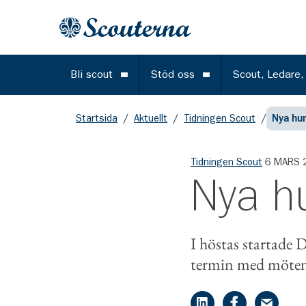
Gå till huvudinnehållet
Till startsidan
Bli scout
Stöd oss
Scout, Ledare,
Öppna meny
Öppna meny
Startsida
/
Aktuellt
/
Tidningen Scout
/
Nya hu
Tidningen Scout
6 MARS 
Nya h
I höstas startade 
termin med möten 
Dela på LinkedIn
Dela på Face
Dela på 