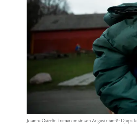
Josanna Österlin kramar om sin son August utanför Djupadals