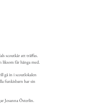
s scoutkår att träffas.
on liksom får hänga med.
l gå in i scoutlokalen
lla funkisbarn har sin
ågar Josanna Österlin.