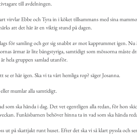
tivtagare till avdelningen.
t virvlar Ebbe och Tyra in i köket tillsammans med sina mammor fö
ärks att det här är en viktig stund på dagen.
dags för samling och ger sig snabbt av mot kapprummet igen. Nu ä
kornas ärmar är lite bångstyriga, samtidigt som mössorna måste d
t är hela gruppen samlad utanför.
tt se er här igen. Ska vi ta vårt hemliga rop? säger Josanna.
ller mumlar alla samtidigt.
ad som ska hända i dag. Det vet egentligen alla redan, för hon sk
 i veckan. Funkisbarnen behöver hinna ta in vad som ska hända red
oss ut på skattjakt runt huset. Efter det ska vi så klart pyssla och se