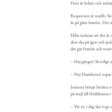
Hon är ledare och initia
Responsen är snabb. Snar
är på glatt humör. Det m
Ebbe tecknar att det är 
skor ska på igen och jac
det går framåt och snar
– Hej gänget! Så roligt a
– Hej Humlorna! ropar e
Josanna börjar berätta v
på mejl till föräldrarna
– Vet ni, i dag ska vi ge 