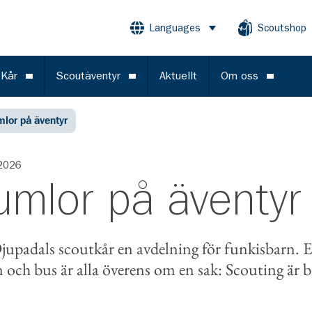
Languages
Scoutshop
Öppna meny
 Kår
Scoutäventyr
Aktuellt
Om oss
Öppna meny
Öppna meny
Öppna m
mlor på äventyr
2026
umlor på äventy
Djupadals scoutkår en avdelning för funkisbarn. E
och bus är alla överens om en sak: Scouting är 
book
e-post