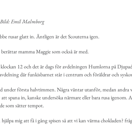
r Bild: Emil Malmborg
be rusar glatt in. Äntligen är det Scouterna igen.
, berättar mamma Maggie som också är med.
r klockan 12 och det är dags för avdelningen Humlorna på Djupadal
 avdelning där funkisbarnet står i centrum och föräldrar och sysk
nd under första halvtimmen. Några väntar utanför, medan andra vil
 att spana in, kanske undersöka närmare eller bara rusa igenom. A
t de som sätter tempot.
hjälpa mig att få i gång spisen så att vi kan värma chokladen? fr