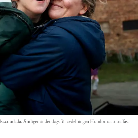
 scoutlada. Äntligen är det dags för avdelningen Humlorna att träffas.