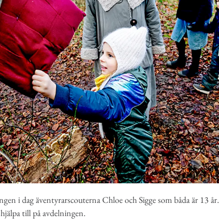
ningen i dag äventyrarscouterna Chloe och Sigge som båda är 13 år.
 hjälpa till på avdelningen.