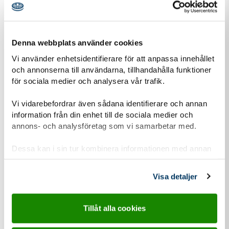
Poacher International
1-8
Lincolnshire
Jamboree 2026
augusti
Showground, 
2026
Denna webbplats använder cookies
Vi använder enhetsidentifierare för att anpassa innehållet
och annonserna till användarna, tillhandahålla funktioner
Central European
1-8
Ungern
för sociala medier och analysera vår trafik.
Jamboree 2026
augusti
Deltagare 14 år 
(CEJ26) "Olympics"
2026
Vi vidarebefordrar även sådana identifierare och annan
information från din enhet till de sociala medier och
Nawaka, is grootste
3-12
annons- och analysföretag som vi samarbetar med.
waterscoutingevenement
augusti
van Europa!
2026
Dessa kan i sin tur kombinera informationen med annan
information som du har tillhandahållit eller som de har
samlat in när du har använt deras tjänster.
Cheshire's 10th
8-15
The Royal
Visa detaljer
International Scout and
augusti
Cheshire
Guide Jamboree
2026
Showground, 
Tillåt alla cookies
(Chamboree) 2026