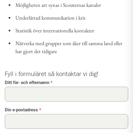
Möjligheten att synas i Scouternas kanaler
Underlättad kommunikation i kris
Statistik över internationella kontakter
Nätverka med grupper som åker till samma land eller
har gjort det tidigare
Fyll i formuläret så kontaktar vi dig!
Formuläret har
3
steg.
Ditt för- och efternamn
*
Din e-postadress
*