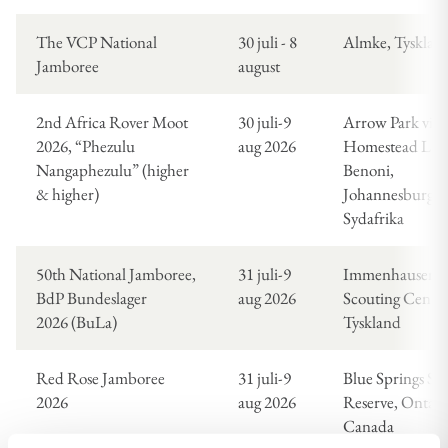
The VCP National
30 juli - 8
Almke, Tysklan
Jamboree
august
2nd Africa Rover Moot
30 juli-9
Arrow Park vid
2026, “Phezulu
aug 2026
Homestead Lake
Nangaphezulu” (higher
Benoni,
& higher)
Johannesburg,
Sydafrika
50th National Jamboree,
31 juli-9
Immenhausen
BdP Bundeslager
aug 2026
Scouting Center
2026 (BuLa)
Tyskland
Red Rose Jamboree
31 juli-9
Blue Springs Sc
2026
aug 2026
Reserve, Ontari
Canada