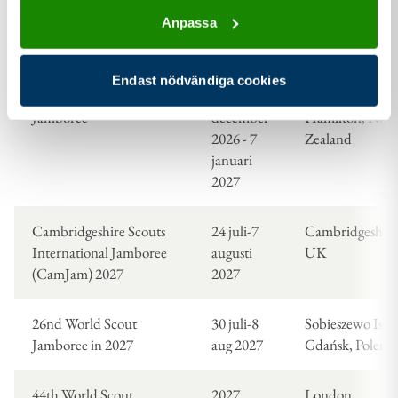
Scoutmoor26
-augusti
Devon, UK
Anpassa
2026
Deltagare 8-18 å
Endast nödvändiga cookies
New Zealand 24th Scout
28
Mystery Creek,
Jamboree
december
Hamilton, New
2026 - 7
Zealand
januari
2027
Cambridgeshire Scouts
24 juli-7
Cambridgeshire
International Jamboree
augusti
UK
(CamJam) 2027
2027
26nd World Scout
30 juli-8
Sobieszewo Isla
Jamboree in 2027
aug 2027
Gdańsk, Polen
44th World Scout
2027
London,