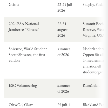
Glänta
22-29 juli
Skogby, Finland
2026
2026 BSA National
22-31
Summit Bechtel
Jamboree ”Elevate”
augusti
Reserve, West
2026
Virginia, USA
Shivaree, World Student
summer
Nederländerna
Scout Shivaree, the first
of 2026
Öppen för alla 
edition
är medlemmar a
en nationell
studentorganisa
ESC Volunteering
summer
Rumänien
of 2026
Olave´26, Olave
25 juli-1
Blackland Farm