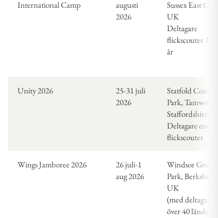
International Camp
augusti
Sussex East Cou
2026
UK
Deltagare
flickscouter 10-
år
Unity 2026
25-31 juli
Statfold Countr
2026
Park, Tamworth
Staffordshire, 
Deltagare end.
flickscouter
Wings Jamboree 2026
26 juli-1
Windsor Great
aug 2026
Park, Berkshire,
UK
(med deltagare 
över 40 länder)