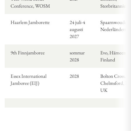
Conference, WOSM
Storbritannien
Haarlem Jamborette
24 juli-4
Spaarnwoude,
augusti
Nederländerna
2027
9th Finnjamboree
sommar
Evo, Hämeenlin
2028
Finland
Essex International
2028
Bolton Cross,
Jamboree (EIJ)
Chelmsford, Ess
UK