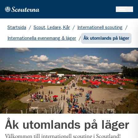
Öppna 
Hem
Gå till huvudinnehållet
Startsida
/
Scout, Ledare, Kår
/
Internationell scouting
/
Internationella evenemang & läger
/
Åk utomlands på läger
Åk utomlands på läger
Välkommen till internationell scouting i Scoutland!