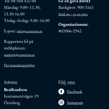
Tel: 08-568 432 00
Ge en gåva direkt
Måndag: 9.00–11.30,
Bankgirot: 900-3161
13.30-16.00
Stöd oss – ge en gåva
Tisdag–fredag: 9.00–16.00
Organisationsnr.
E-post:
802006-2942
info@scouterna.se
Rapportera fel på
webbplatsen:
support@scouterna.se
Fler kontaktuppgifter
Adress
Följ oss
Besöksadress
Facebook
Instrumentvägen 19
Örnsberg
Instagram