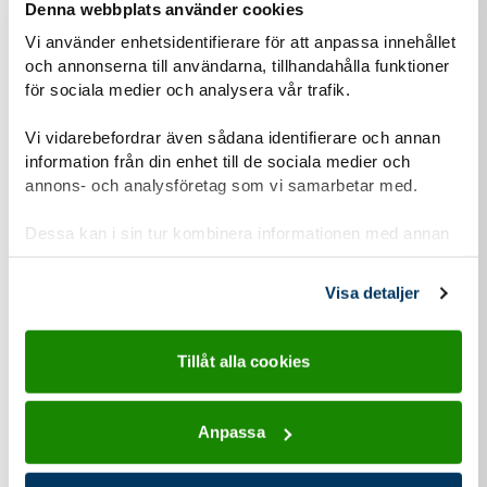
Denna webbplats använder cookies
Scout of the World Award
Vi använder enhetsidentifierare för att anpassa innehållet
och annonserna till användarna, tillhandahålla funktioner
för sociala medier och analysera vår trafik.
Vi vidarebefordrar även sådana identifierare och annan
information från din enhet till de sociala medier och
annons- och analysföretag som vi samarbetar med.
Dessa kan i sin tur kombinera informationen med annan
information som du har tillhandahållit eller som de har
samlat in när du har använt deras tjänster.
Visa detaljer
Tillåt alla cookies
Projektarbete som gör skillnad.
Anpassa
Läs mer