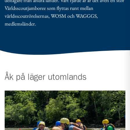
deltagare från andra länder. Vart fjärde år är det även en stor
Världsscoutjamboree som flyttas runt mellan
världsscoutrörelsernas, WOSM och WAGGGS,
medlemsländer.
Åk på läger utomlands