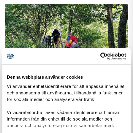
Denna webbplats använder cookies
Äventyren
Vi använder enhetsidentifierare för att anpassa innehållet
För äventyrarscouter finns det åtta deltagandemärken som
och annonserna till användarna, tillhandahålla funktioner
kallas för äventyr. Äventyren är projekt som genomförs i
för sociala medier och analysera vår trafik.
patrullen som själv bestämmer vilket äventyr de vill
Vi vidarebefordrar även sådana identifierare och annan
genomföra. Tanken är att ni arbetar med ett äventyr under
information från din enhet till de sociala medier och
en termin.
annons- och analysföretag som vi samarbetar med.