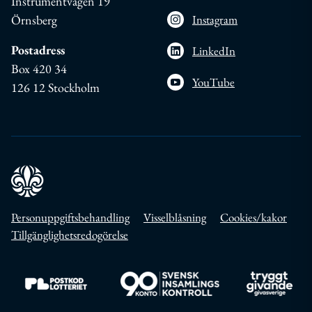
Instrumentvägen 19
Örnsberg
Instagram
Postadress
LinkedIn
Box 420 34
YouTube
126 12 Stockholm
Personuppgiftsbehandling
Visselblåsning
Cookies/kakor
Tillgänglighetsredogörelse
Till https://www.postkodlotteriet.se/
Till https://www.insamlingskontroll.se/
Till https://w