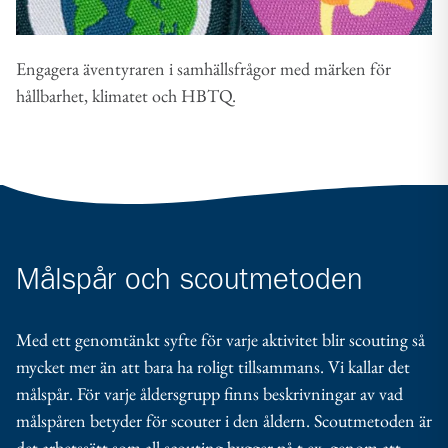
Engagera äventyraren i samhällsfrågor med märken för
hållbarhet, klimatet och HBTQ.
Målspår och scoutmetoden
Med ett genomtänkt syfte för varje aktivitet blir scouting så
mycket mer än att bara ha roligt tillsammans. Vi kallar det
målspår. För varje åldersgrupp finns beskrivningar av vad
målspåren betyder för scouter i den åldern. Scoutmetoden är
det arbetssätt som all scouting bygger på t.ex. genom att