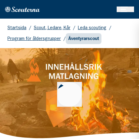
Öppna 
Hem
Gå till huvudinnehållet
Startsida
/
Scout, Ledare, Kår
/
Leda scouting
/
Program för åldersgrupper
/
Äventyrarscout
Spela upp