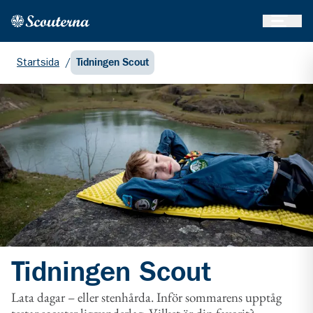
Öppna 
Hem
Gå till huvudinnehållet
Startsida
/
Tidningen Scout
Tidningen Scout
Lata dagar – eller stenhårda. Inför sommarens upptåg