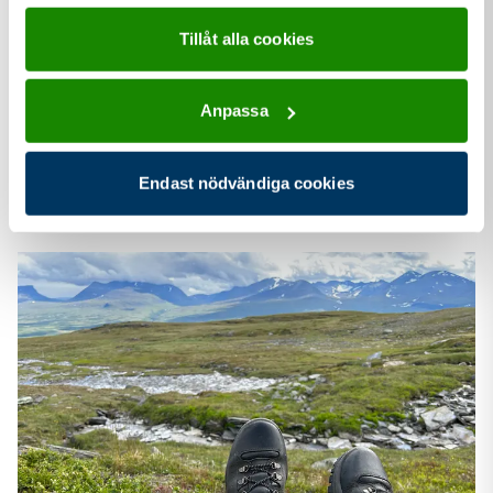
2025
Tillåt alla cookies
Snart jamboree igen: ”Vi vill lyfta engagemanget
för unga vuxna”
Anpassa
Nästa sommar hålls Jamboree26 i Skåne. Vi tog ett snack
med Emma Rydberg och Silje Martinsen som planerar
Endast nödvändiga cookies
lägret.