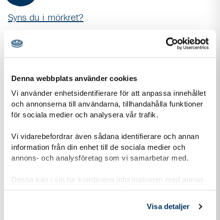
Syns du i mörkret?
Reglerna är enkla: En reflex ska synas från en bil med
halvljus på 125 meters avstånd. Testpatrullen i Lycksele
provade om det stämmer. Nu vet de att...
Denna webbplats använder cookies
Vi använder enhetsidentifierare för att anpassa innehållet
och annonserna till användarna, tillhandahålla funktioner
för sociala medier och analysera vår trafik.
Vi vidarebefordrar även sådana identifierare och annan
information från din enhet till de sociala medier och
annons- och analysföretag som vi samarbetar med.
Dessa kan i sin tur kombinera informationen med annan
information som du har tillhandahållit eller som de har
samlat in när du har använt deras tjänster.
Visa detaljer
08 dec