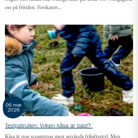
oss på fritiden. Forskaren...
06 mar
2026
Testpatrullen: Vilken kåsa är bäst?
Kåsa är nog scouternas mest använda friluftspryl. Men