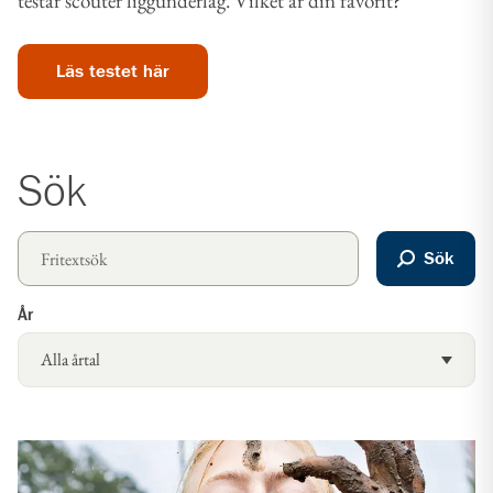
testar scouter liggunderlag. Vilket är din favorit?
Läs testet här
Sök
Sök
År