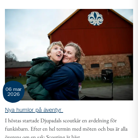
06 mar
2026
Nya humlor på äventyr
I höstas startade Djupadals scoutkår en avdelning för
funkisbarn. Efter en hel termin med möten och bus är alla
överens om en sak: Scouting är bäst.