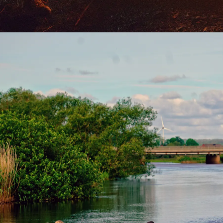
Ankarsrum
,
Ankarsrum
Annestorpsdalens Scoutkår
Konditorivägen 3
,
Lindome
Arboga Scoutkår
Racksätter 401
,
Arboga
Arjeplog – var med och starta!
Arjeplog
,
Arjeplog
Arkelstorp KM
Långkullevägen 2
,
Arkelstorp