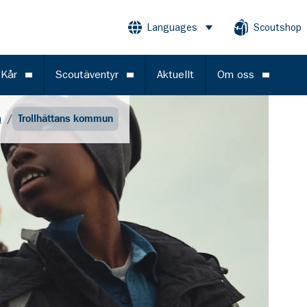
Languages
Scoutshop
Öppna meny
 Kår
Scoutäventyr
Aktuellt
Om oss
Öppna meny
Öppna meny
Öppna m
n
/
Trollhättans kommun