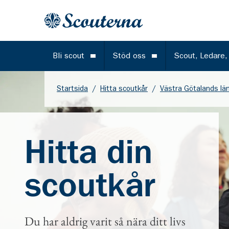
Gå till huvudinnehållet
Till startsidan
Bli scout
Stöd oss
Scout, Ledare,
Öppna meny
Öppna meny
Startsida
/
Hitta scoutkår
/
Västra Götalands lä
Hitta din
scoutkår
Du har aldrig varit så nära ditt livs