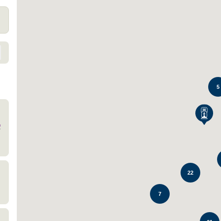
5
22
7