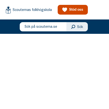
Scouternas folkhögskola
Stöd oss
Sök på scouterna.se
Sök
eny