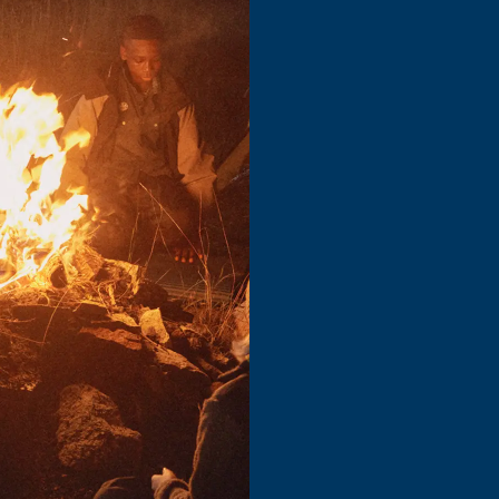
e
 ger pirr i magen och
n du är och kan bli.