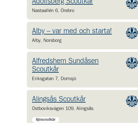
Adolfsberg Scoutkår
Nastaallén 6
,
Örebro
Alby – var med och starta!
Alby
,
Norsborg
Alfredshem Sundåsen
Scoutkår
Eriksgatan 7
,
Domsjö
Alingsås Scoutkår
Östboviksvägen 109
,
Alingsås
Sjöscoutkår