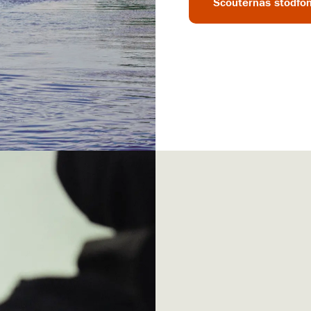
Scouternas stödfo