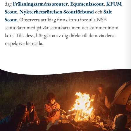
dag
Frälsningsarméns scouter
,
Equmeniascout
,
KFUM
Scout
,
Nykterhetsrörelsen Scoutförbund
och
Salt
Scout
. Observera att idag finns ännu inte alla NSF-
scoutkårer med på vår scoutkarta men det kommer inom
kort. Tills dess, hör gärna av dig direkt till dem via deras
respektive hemsida.