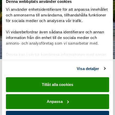
Denna webbplats använder cookies
Vi använder enhetsidentifierare för att anpassa innehållet
och annonserna till användarna, tillhandahålla funktioner
för sociala medier och analysera vår trafik.
Vi vidarebefordrar även sådana identifierare och annan
information från din enhet till de sociala medier och
annons- och analysföretag som vi samarbetar med.
Dessa kan i sin tur kombinera informationen med annan
information som du har tillhandahållit eller som de har
samlat in när du har använt deras tjänster.
Visa detaljer
Vad kostar det?
Tillåt alla cookies
Vi vill att alla ska kunna vara med i Scouterna. Därför
försöker vi hålla nere kostnaderna så mycket som möjligt.
Anpassa
Behöver du hjälp kan du få pengar från Scouternas
stödfond.