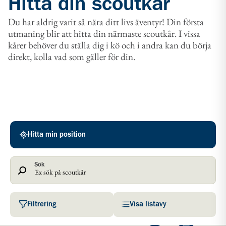
Hitta din scoutkår
Du har aldrig varit så nära ditt livs äventyr! Din första
utmaning blir att hitta din närmaste scoutkår. I vissa
kårer behöver du ställa dig i kö och i andra kan du börja
direkt, kolla vad som gäller för din.
Scoutkårer
Hitta min position
Sök
Filtrering
Visa listavy