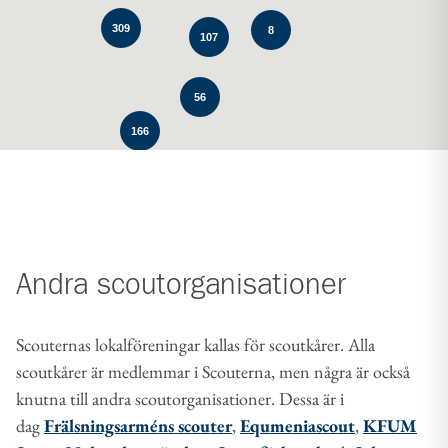
309
8
107
56
166
Andra scoutorganisationer
Scouternas lokalföreningar kallas för scoutkårer. Alla
scoutkårer är medlemmar i Scouterna, men några är också
knutna till andra scoutorganisationer. Dessa är i
dag
Frälsningsarméns scouter
,
Equmeniascout
,
KFUM