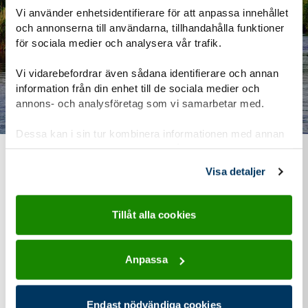
Vi använder enhetsidentifierare för att anpassa innehållet
och annonserna till användarna, tillhandahålla funktioner
för sociala medier och analysera vår trafik.
Vi vidarebefordrar även sådana identifierare och annan
information från din enhet till de sociala medier och
annons- och analysföretag som vi samarbetar med.
Dessa kan i sin tur kombinera informationen med annan
information som du har tillhandahållit eller som de har
samlat in när du har använt deras tjänster.
Vad kostar det?
Visa detaljer
Vi vill att alla ska kunna vara med i Scouterna. Därför
Tillåt alla cookies
försöker vi hålla nere kostnaderna så mycket som möjligt.
Behöver du hjälp kan du få pengar från Scouternas
Anpassa
stödfond.
Endast nödvändiga cookies