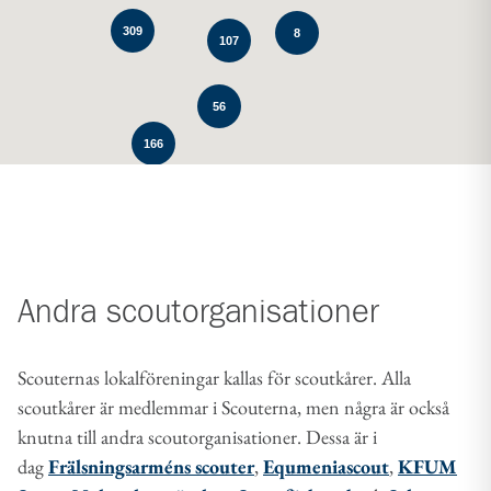
309
8
107
56
166
Andra scoutorganisationer
Scouternas lokalföreningar kallas för scoutkårer. Alla
scoutkårer är medlemmar i Scouterna, men några är också
knutna till andra scoutorganisationer. Dessa är i
dag
Frälsningsarméns scouter
,
Equmeniascout
,
KFUM