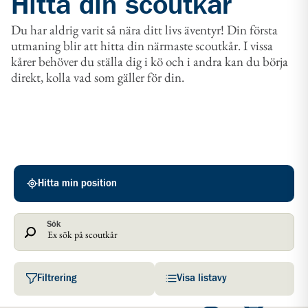
Hitta din scoutkår
Du har aldrig varit så nära ditt livs äventyr! Din första
utmaning blir att hitta din närmaste scoutkår. I vissa
kårer behöver du ställa dig i kö och i andra kan du börja
direkt, kolla vad som gäller för din.
Scoutkårer
Hitta min position
Sök
Filtrering
Visa listavy