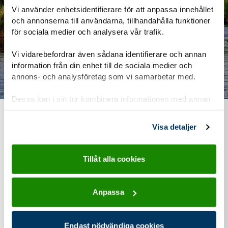
Vi använder enhetsidentifierare för att anpassa innehållet
och annonserna till användarna, tillhandahålla funktioner
för sociala medier och analysera vår trafik.
Vi vidarebefordrar även sådana identifierare och annan
information från din enhet till de sociala medier och
annons- och analysföretag som vi samarbetar med.
Dessa kan i sin tur kombinera informationen med annan
information som du har tillhandahållit eller som de har
samlat in när du har använt deras tjänster.
Vad kostar det?
Visa detaljer
Vi vill att alla ska kunna vara med i Scouterna. Därför
Tillåt alla cookies
försöker vi hålla nere kostnaderna så mycket som möjligt.
Behöver du hjälp kan du få pengar från Scouternas
Anpassa
stödfond.
Endast nödvändiga cookies