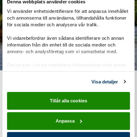
Denna webbplats använder cookies
Vi använder enhetsidentifierare för att anpassa innehållet
och annonserna till användarna, tillhandahålla funktioner
för sociala medier och analysera vår trafik.
Vi vidarebefordrar även sådana identifierare och annan
information från din enhet till de sociala medier och
annons- och analysföretag som vi samarbetar med.
Dessa kan i sin tur kombinera informationen med annan
information som du har tillhandahållit eller som de har
samlat in när du har använt deras tjänster.
Visa detaljer
Vad kostar det?
Tillåt alla cookies
Vi vill att alla ska kunna vara med i Scouterna. Därför
försöker vi hålla nere kostnaderna så mycket som möjligt.
Anpassa
Behöver du hjälp kan du få pengar från Scouternas
stödfond.