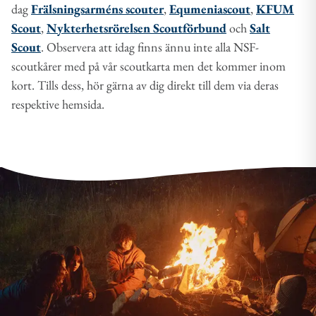
dag
Frälsningsarméns scouter
,
Equmeniascout
,
KFUM
Scout
,
Nykterhetsrörelsen Scoutförbund
och
Salt
Scout
. Observera att idag finns ännu inte alla NSF-
scoutkårer med på vår scoutkarta men det kommer inom
kort. Tills dess, hör gärna av dig direkt till dem via deras
respektive hemsida.