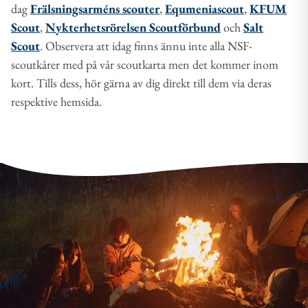
dag
Frälsningsarméns scouter
,
Equmeniascout
,
KFUM
Scout
,
Nykterhetsrörelsen Scoutförbund
och
Salt
Scout
. Observera att idag finns ännu inte alla NSF-
scoutkårer med på vår scoutkarta men det kommer inom
kort. Tills dess, hör gärna av dig direkt till dem via deras
respektive hemsida.