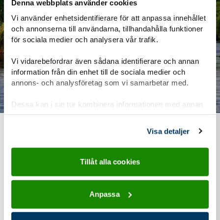
Denna webbplats använder cookies
Vi använder enhetsidentifierare för att anpassa innehållet
och annonserna till användarna, tillhandahålla funktioner
för sociala medier och analysera vår trafik.
Vi vidarebefordrar även sådana identifierare och annan
information från din enhet till de sociala medier och
annons- och analysföretag som vi samarbetar med.
Dessa kan i sin tur kombinera informationen med annan
information som du har tillhandahållit eller som de har
samlat in när du har använt deras tjänster.
Visa detaljer
Vad kostar det?
Tillåt alla cookies
Vi vill att alla ska kunna vara med i Scouterna. Därför
försöker vi hålla nere kostnaderna så mycket som möjligt.
Anpassa
Behöver du hjälp kan du få pengar från Scouternas
stödfond.